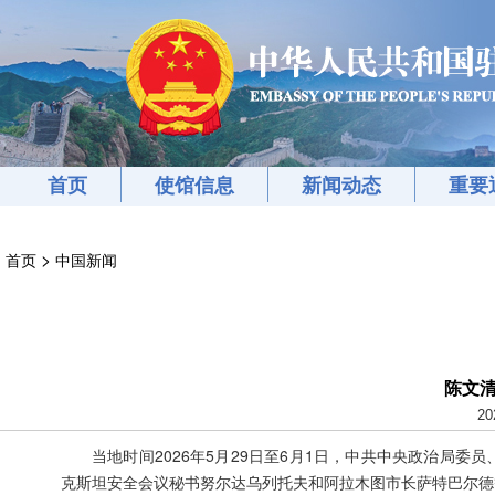
首页
使馆信息
新闻动态
重要
>
首页
中国新闻
陈文
20
当地时间2026年5月29日至6月1日，中共中央政治局
克斯坦安全会议秘书努尔达乌列托夫和阿拉木图市长萨特巴尔德