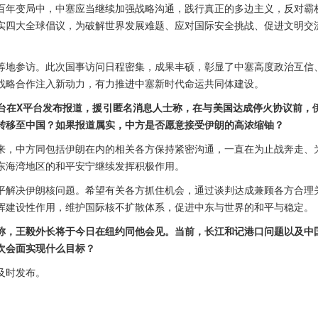
百年变局中，中塞应当继续加强战略沟通，践行真正的多边主义，反对霸
实四大全球倡议，为破解世界发展难题、应对国际安全挑战、促进文明交
等地参访。此次国事访问日程密集，成果丰硕，彰显了中塞高度政治互信
战略合作注入新动力，有力推进中塞新时代命运共同体建设。
台在X平台发布报道，援引匿名消息人士称，在与美国达成停火协议前，
转移至中国？如果报道属实，中方是否愿意接受伊朗的高浓缩铀？
来，中方同包括伊朗在内的相关各方保持紧密沟通，一直在为止战奔走、
东海湾地区的和平安宁继续发挥积极作用。
平解决伊朗核问题。希望有关各方抓住机会，通过谈判达成兼顾各方合理
挥建设性作用，维护国际核不扩散体系，促进中东与世界的和平与稳定。
称，王毅外长将于今日在纽约同他会见。当前，长江和记港口问题以及中
次会面实现什么目标？
及时发布。