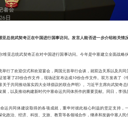
尔维亚总统武契奇正在中国进行国事访问。发言人能否进一步介绍相关情
尔维亚总统武契奇正在对中国进行国事访问。今年是中塞建立全面战略伙
统举行了欢迎仪式和欢迎宴会，两国元首举行会谈，就双边关系以及共同
证签署了23份合作文件，现场还宣布达成10份合作文件。双方发表了《
塞关于共同推动落实四大全球倡议的联合声明》。习近平主席向武契奇总统
发展，以及推动构建新时代中塞命运共同体所作的重要贡献。同日，李强
命运共同体建设取得的各项成就，重申对彼此核心利益的坚定支持，一
接，深化政治、经济、科技、文旅、教育等各领域合作，继承和发扬中塞人