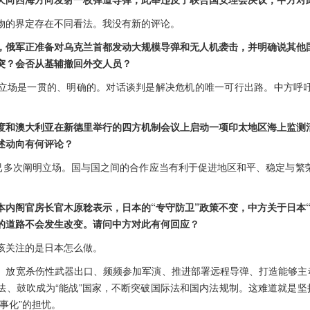
物的界定存在不同看法。我没有新的评论。
，俄军正准备对乌克兰首都发动大规模导弹和无人机袭击，并明确说其他
突？会否从基辅撤回外交人员？
立场是一贯的、明确的。对话谈判是解决危机的唯一可行出路。中方呼
度和澳大利亚在新德里举行的四方机制会议上启动一项印太地区海上监测
述动向有何评论？
方已多次阐明立场。国与国之间的合作应当有利于促进地区和平、稳定与繁
。
本内阁官房长官木原稔表示，日本的“专守防卫”政策不变，中方关于日本“
过的道路不会发生改变。请问中方对此有何回应？
该关注的是日本怎么做。
、放宽杀伤性武器出口、频频参加军演、推进部署远程导弹、打造能够主动
法、鼓吹成为“能战”国家，不断突破国际法和国内法规制。这难道就是坚持
事化”的担忧。