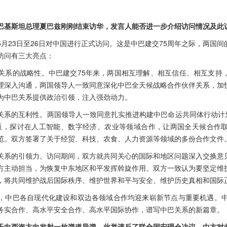
巴基斯坦总理夏巴兹刚刚结束访华，发言人能否进一步介绍访问情况及此
月23日至26日对中国进行正式访问。这是中巴建交75周年之际，两国
访问有三大亮点：
关系的战略性。中巴建交75年来，两国相互理解、相互信任、相互支持
理深入沟通，两国领导人一致同意深化中巴全天候战略合作伙伴关系，加
为中巴关系提供政治引领，注入强劲动力。
关系的互利性。两国领导人一致同意扎实推进构建中巴命运共同体行动计划，
版，探讨在人工智能、数字经济、农业等领域合作，让两国全天候合作
范。双方签署了关于经贸、科技、农食、人力资源等领域的多份合作文件
关系的引领力。访问期间，双方就共同关心的国际和地区问题深入交换意
方主动担当，为恢复中东地区和平发挥斡旋作用。双方一致认为要坚定维
，将共同维护战后国际秩序、维护世界和平与安全、维护历史真相和国际
，中巴各自现代化建设和双边各领域合作均迎来崭新节点与重要机遇。中
务实合作、高水平安全合作、高水平国际协作，谱写中巴关系的新篇章。
天向西海方向发射一枚弹道导弹，此举违反了联合国安理会决议，中方对