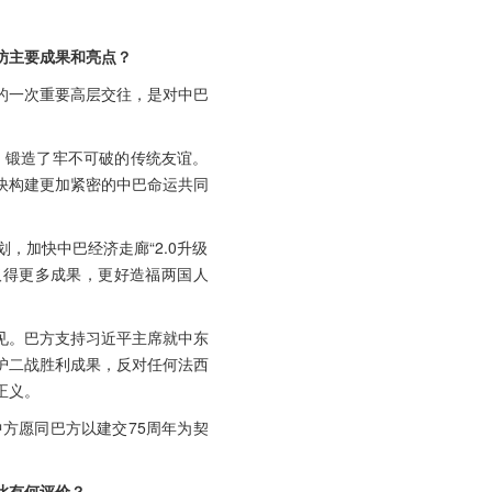
访主要成果和亮点？
间的一次重要高层交往，是对中巴
，锻造了牢不可破的传统友谊。
快构建更加紧密的中巴命运共同
加快中巴经济走廊“2.0升级
取得更多成果，更好造福两国人
。
见。巴方支持习近平主席就中东
护二战胜利成果，反对任何法西
正义。
方愿同巴方以建交75周年为契
此有何评价？