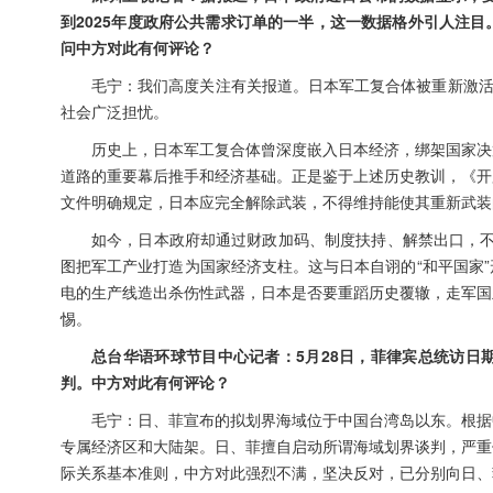
到2025年度政府公共需求订单的一半，这一数据格外引人注
问中方对此有何评论？
毛宁：我们高度关注有关报道。日本军工复合体被重新激活
社会广泛担忧。
历史上，日本军工复合体曾深度嵌入日本经济，绑架国家决
道路的重要幕后推手和经济基础。正是鉴于上述历史教训，《开
文件明确规定，日本应完全解除武装，不得维持能使其重新武装
如今，日本政府却通过财政加码、制度扶持、解禁出口，不
图把军工产业打造为国家经济支柱。这与日本自诩的“和平国家
电的生产线造出杀伤性武器，日本是否要重蹈历史覆辙，走军国
惕。
总台华语环球节目中心记者：5月28日，菲律宾总统访日
判。中方对此有何评论？
毛宁：日、菲宣布的拟划界海域位于中国台湾岛以东。根据
专属经济区和大陆架。日、菲擅自启动所谓海域划界谈判，严重
际关系基本准则，中方对此强烈不满，坚决反对，已分别向日、