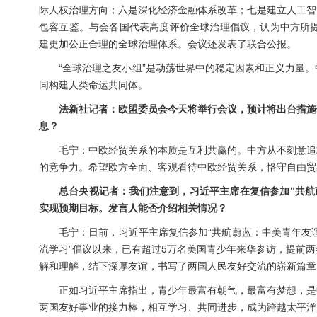
际人权治理方向；六是深化经济金融体系改革；七是建立人工智
包容互鉴。与会各国代表高度评价全球治理倡议，认为中方所提
建更加公正合理的全球治理体系。会议还发表了联合公报。
“全球治理之友小组”是动荡世界中的稳定因素和正义力量
同构建人类命运共同体。
法新社记者：欧盟委员会今天将举行会议，预计将出台措施
息？
毛宁：中欧经贸关系的本质是互利共赢的。中方从不刻意追
的竞争力。希望欧方全面、客观看待中欧经贸关系，恪守自由贸
总台央视记者：我们注意到，习近平主席在复信参加“共航
实现预期目标。发言人能否介绍相关情况？
毛宁：日前，习近平主席复信参加“共航蔚蓝：中美青年友谊行
流学习”倡议以来，已有超过5万名美国青少年来华参访，提前
解和理解，结下深厚友谊，书写了两国人民友好交流的崭新篇章
正如习近平主席指出，青少年最富有朝气，最富有梦想，是
两国友好事业的接力棒，相互学习、共同进步，成为跨越太平洋