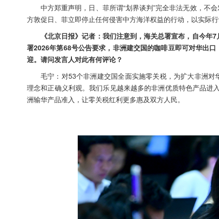
中方郑重声明，日、菲所谓“划界谈判”完全非法无效，不
方敦促日、菲立即停止任何侵害中方海洋权益的行动，以实际行
《北京日报》记者：我们注意到，海关总署宣布，自今年7
署2026年第68号公告要求，非洲建交国的咖啡豆即可对华
迎。请问发言人对此有何评论？
毛宁：对53个非洲建交国全面实施零关税，为扩大非洲对
理念和正确义利观。我们乐见越来越多的非洲优质特色产品进入
洲输华产品准入，让零关税红利更多惠及双方人民。