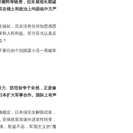
和燃料等物资，但未展现长期诚
宾在领土和政治上均面临中方严
生福祉，完全没有任何知恩感恩
家和人民利益。菲方应当认真反
益？
不要任由个别跳梁小丑一再破坏
慑力、防范纷争于未然，正是修
日本扩大军事合作。国际上有声
确规定，日本须完全解除武装，
，安保政策加速向进攻性转变，
痛。殷鉴不远，军国主义的“魔