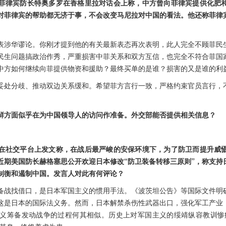
菲律宾防长特奥多罗在香格里拉对话会上称，中方曾向菲律宾提供化肥
对菲律宾的帮助都无济于事，不会改变马尼拉对中国的看法。他还称菲律
表涉华谬论。你刚才提到他的有关最新表态再次表明，此人完全不顾菲民
民生问题搞政治作秀，严重损害中菲关系和双方互信，也完全不符合菲国
中方如何继续向菲提供物资和援助？最终买单的是谁？损害的又是谁的利
妥处分歧、推动双边关系缓和。希望菲方言行一致，严格约束官员言行，
鲜方面似乎在为中国领导人的访问作准备。外交部能否提供相关信息？
。
在社交平台上发文称，在战后最严峻的安保环境下，为了防卫而提升威
。近期美国防长赫格塞思公开欢迎日本修改“防卫装备转移三原则”，称支持
制衡和遏制中国。发言人对此有何评论？
备战找借口，是日本军国主义的惯用手法。《波茨坦公告》等国际文件明
这是日本的国际法义务。然而，日本解禁杀伤性武器出口，强化军工产业
义筹备发动战争的过程何其相似。历史上对军国主义的绥靖纵容教训惨