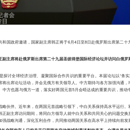
共和国政府邀请，国家副主席韩正将于6月4日至8日赴俄罗斯出席第二十
正副主席将赴俄罗斯出席第二十九届圣彼得堡国际经济论坛并访问白俄罗
是探讨全球经济治理、凝聚国际合作共识的重要平台。本届论坛以“务实
席将出席论坛活动，并会见俄方有关领导人。中方期待与各方加强沟通，
。中方也愿与俄方一道，落实好两国元首5月会晤达成的重要共识，推动
战略伙伴。近年来，在两国元首战略引领下，中白关系保持高水平运行。
韩正副主席访问期间，将同白方领导人就中白关系和共同关心的问题交换
加强战略沟通，深化互利合作，共同推动两国关系在高水平上持续向前发
针对外交部发言人日前关于日菲宣布启动海域划界谈判的表态，台湾当局外