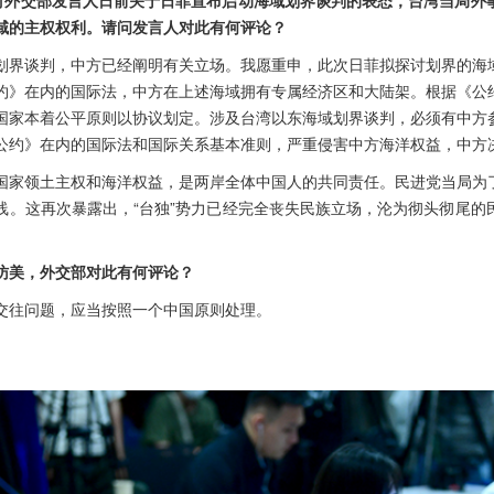
域的主权权利。请问发言人对此有何评论？
划界谈判，中方已经阐明有关立场。我愿重申，此次日菲拟探讨划界的海
约》在内的国际法，中方在上述海域拥有专属经济区和大陆架。根据《公
国家本着公平原则以协议划定。涉及台湾以东海域划界谈判，必须有中方
公约》在内的国际法和国际关系基本准则，严重侵害中方海洋权益，中方
国家领土主权和海洋权益，是两岸全体中国人的共同责任。民进党当局为
线。这再次暴露出，“台独”势力已经完全丧失民族立场，沦为彻头彻尾的
访美，外交部对此有何评论？
交往问题，应当按照一个中国原则处理。