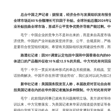
总台中国之声记者：据报道，经济合作与发展组织发布报告
全球市场近60％份额增长可归因于补贴。全球补贴总额2024年
业补贴扭曲全球市场，形成不公平竞争优势并导致产能过剩。中
毛宁：中国企业的竞争力不是补出来的，而是来自高度市场
济优势。中国的产业补贴政策坚持开放、公平、合规原则，严格
是要符合世贸组织规则。希望有关国际组织发挥建设性作用，而
路透社记者：因301调查认定包括中国和中国香港在内的6
体进口的产品额外征收10％或12.5％的关税。中方对此有何回
毛宁：中方一贯反对各种形式的单边关税措施。关税战、贸
话协商解决。中国不存在所谓“强迫劳动”，我们反对以此为借口
新华社记者：美国国务院发言人称，本届政府对言论自由有
括美国记者在内的在华外国记者施加多种限制。中方对此有何评
毛宁：此前我的同事已就有关问题阐明立场。美方讲对等待
识以来，中方完整落实，为美国记者来华采访报道提供签证等各
获得白宫线下采访机会，签证、居留许可经常遭到无故拖延，多