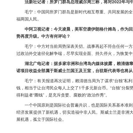
法新社记者：所罗门群岛总理威尔周三称，将对2022年
毛宁：中国同所罗门群岛是新时代相互尊重、共同发展的全
福两国人民。
中阿卫视记者：今天凌晨，美军空袭伊朗格什姆岛，作为回
势再度升级。中方有何评论？
毛宁：中方对当前局势深表关切。战事再起不符合任何一方
过政治外交途径化解争端，尽早实现全面、持久停火，为恢复中
湖北广电记者：据多家非洲和台湾岛内媒体披露，赖清德窜
诺项目收益全部属于斯威士兰国王及王室，台驻斯代表等也将从
毛宁：有关报道再次证明，赖清德当局为了谋求“台独”私
钱，相当于让台湾民众每人上交了1千多元新台币。“台独”分裂
得利益者“圈钱”，是充斥贪婪、腐败的“政治作秀”。
一个中国原则是国际社会普遍共识，也是国际关系基本准则
经济发展提供了新机遇，切实造福中非人民。斯威士兰是非洲大
展机遇，孤立于国际社会。