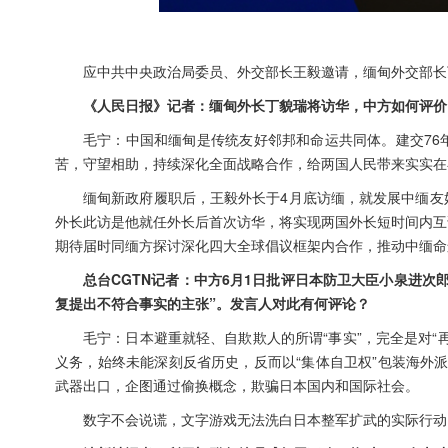
应中共中央政治局委员、外交部长王毅邀请，缅甸外交部长
《人民日报》记者：缅甸外长丁貌瑞将访华，中方如何评价
毛宁：中国和缅甸是传统友好邻邦和命运共同体。建交76
苦，守望相助，持续深化全面战略合作，给两国人民带来实实在
缅甸新政府履职后，王毅外长于4月底访缅，就发展中缅友
外长此访是他就任外长后首次访华，将实现两国外长短时间内互
期待届时同缅方探讨深化四大全球倡议框架内合作，推动中缅命
总台CGTN记者：中方6月1日批评日本防卫大臣小泉进
复提出不符合事实的主张”。发言人对此有何评论？
毛宁：日本避重就轻、自欺欺人的所谓“事实”，完全是对
义务，始终未能深刻反省历史，反而以“集体自卫权”包装海外派
武器出口，企图通过偷换概念，欺骗日本国内和国际社会。
数字不会说谎，文字游戏无法洗白日本整军扩武的实际行动