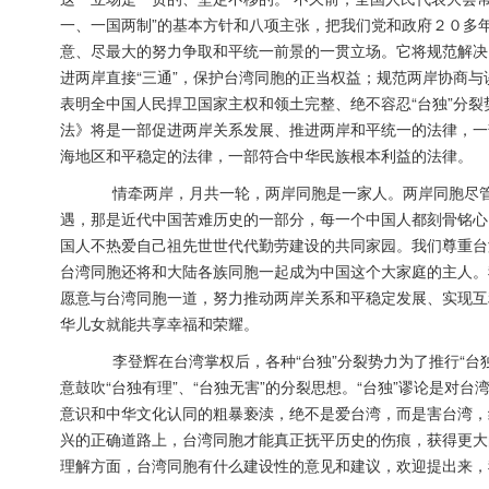
一、一国两制”的基本方针和八项主张，把我们党和政府２０多
意、尽最大的努力争取和平统一前景的一贯立场。它将规范解决
进两岸直接“三通”，保护台湾同胞的正当权益；规范两岸协商
表明全中国人民捍卫国家主权和领土完整、绝不容忍“台独”分
法》将是一部促进两岸关系发展、推进两岸和平统一的法律，一
海地区和平稳定的法律，一部符合中华民族根本利益的法律。
情牵两岸，月共一轮，两岸同胞是一家人。两岸同胞尽管
遇，那是近代中国苦难历史的一部分，每一个中国人都刻骨铭心
国人不热爱自己祖先世世代代勤劳建设的共同家园。我们尊重台
台湾同胞还将和大陆各族同胞一起成为中国这个大家庭的主人。
愿意与台湾同胞一道，努力推动两岸关系和平稳定发展、实现互
华儿女就能共享幸福和荣耀。
李登辉在台湾掌权后，各种“台独”分裂势力为了推行“台独
意鼓吹“台独有理”、“台独无害”的分裂思想。“台独”谬论是
意识和中华文化认同的粗暴亵渎，绝不是爱台湾，而是害台湾，
兴的正确道路上，台湾同胞才能真正抚平历史的伤痕，获得更大
理解方面，台湾同胞有什么建设性的意见和建议，欢迎提出来，