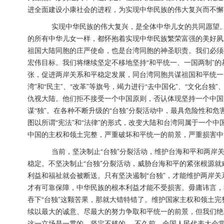
进全面建设小康社会的进程，为实现中华民族的伟大复兴而不懈
实现中华民族的伟大复兴，是全体中华儿女的共同愿望。
的所有中华儿女一样，都怀抱着实现中华民族繁荣富强的美好夙
祖国大陆同胞的庄严使命，也是台湾同胞的神圣职责。我们必须
宏伟目标。我们将继续坚定不移地坚持“和平统一、一国两制”
张，促进两岸关系和平稳定发展，同台湾同胞共谋祖国和平统一的
湾”和“民主”、“改革”等旗号，竭力进行“去中国化”、“文化台
仇视大陆。他们拒不接受一个中国原则，否认体现坚持一个中国
谋“独”。在各种不断升级的“台独”分裂活动中，最具危险性和危
图以所谓“宪法”和“法律”的形式，改变大陆和台湾同属于一个
中国的主权和领土完整，严重破坏和平统一的前景，严重损害中
当前，坚决制止“台独”分裂活动，维护台海和平和两岸关
稳定。不坚决制止“台独”分裂活动，威胁台海和平的紧张根源
利益和福祉就会被断送。只有坚决遏制“台独”，才能维护两岸
才有可靠保障，中华民族的根本利益才能不受损害。毋庸讳言，
吞下“台独”这颗苦果，那就大错特错了。维护国家主权和领土
续以最大的诚意、尽最大的努力争取和平统一的前景，但我们绝
这一立场是一贯的、坚定不移的。 不久前，全国人民代表大会