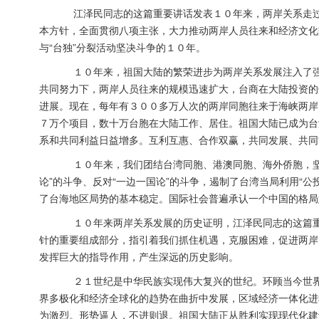
江泽民同志的这篇重要讲话发表１０年来，两岸关系走过了
本方针，全面贯彻八项主张，大力推动两岸人员往来和经济文化
与“台独”分裂活动坚决斗争的１０年。
１０年来，祖国大陆的繁荣进步为两岸关系发展注入了强
共同努力下，两岸人员往来的规模迅速扩大，台商在大陆投资的
进展。现在，每年有３００多万人次的两岸同胞往来于海峡两岸
７万个项目，数十万台胞在大陆工作、居住。祖国大陆已成为台
系和共同利益日益增多。互利互惠、合作双赢，共同发展、共同
１０年来，我们团结台湾同胞、港澳同胞、海外侨胞，坚决
论”的斗争、反对“一边一国论”的斗争，遏制了台湾当局利用“公
了台海地区局势的基本稳定。国际社会普遍承认一个中国的格局
１０年来两岸关系发展的历史证明，江泽民同志的这篇重
针的重要组成部分，指引着我们抓住机遇，克服困难，促进两岸
发挥巨大的指导作用，产生深远的历史影响。
２１世纪是中华民族实现伟大复兴的世纪。环顾当今世界
界多极化和经济全球化的趋势在曲折中发展，区域经济一体化进
为激烈。形势逼人，不进则退。祖国大陆正从胜利实现现代化建