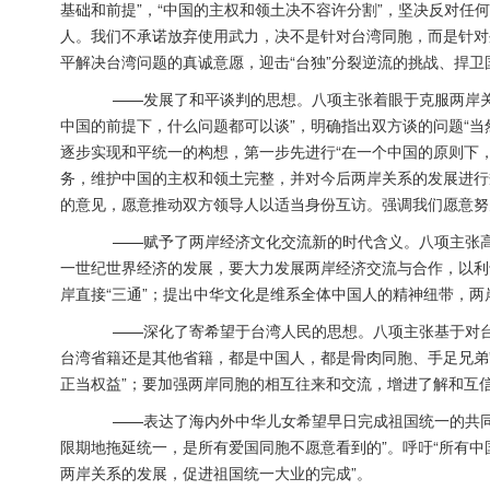
基础和前提”，“中国的主权和领土决不容许分割”，坚决反对任
人。我们不承诺放弃使用武力，决不是针对台湾同胞，而是针对外
平解决台湾问题的真诚意愿，迎击“台独”分裂逆流的挑战、捍
——发展了和平谈判的思想。八项主张着眼于克服两岸关系
中国的前提下，什么问题都可以谈”，明确指出双方谈的问题“
逐步实现和平统一的构想，第一步先进行“在一个中国的原则下
务，维护中国的主权和领土完整，并对今后两岸关系的发展进行
的意见，愿意推动双方领导人以适当身份互访。强调我们愿意努
——赋予了两岸经济文化交流新的时代含义。八项主张高度
一世纪世界经济的发展，要大力发展两岸经济交流与合作，以利
岸直接“三通”；提出中华文化是维系全体中国人的精神纽带，
——深化了寄希望于台湾人民的思想。八项主张基于对台湾
台湾省籍还是其他省籍，都是中国人，都是骨肉同胞、手足兄弟
正当权益”；要加强两岸同胞的相互往来和交流，增进了解和互
——表达了海内外中华儿女希望早日完成祖国统一的共同心
限期地拖延统一，是所有爱国同胞不愿意看到的”。呼吁“所有
两岸关系的发展，促进祖国统一大业的完成”。