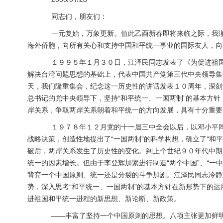
同志们，朋友们：
一元复始，万象更新。值此乙酉新春即将来临之际，我谨
海外侨胞，向所有关心和支持中国和平统一事业的国际友人，向
１９９５年１月３０日，江泽民同志发表了《为促进祖国
解决台湾问题思想的基础上，代表中国共产党第三代中央领导集
天，我们隆重集会，纪念这一历史性的讲话发表１０周年，深刻
总书记的党中央领导下，坚持“和平统一、一国两制”的基本方针
岸关系，争取两岸关系朝着和平统一的方向发展，具有十分重要
１９７８年１２月党的十一届三中全会以后，以邓小平同
战略决策，创造性地提出了“一国两制”的科学构想，确立了“和
破后，两岸关系发生了历史性的变化。到上个世纪９０年代中期
统一的因素增长。但由于李登辉加紧进行制造“两个中国”、“一
背弃一个中国原则、统一还是分裂的斗争加剧。江泽民同志冷静
势，深入思考“和平统一、一国两制”的基本方针在新形势下的
进祖国和平统一进程的新思想、新论断、新政策。
——丰富了坚持一个中国原则的思想。八项主张更加鲜明地