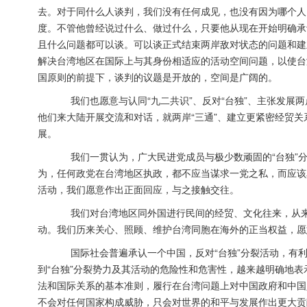
去。对于同什么人谈判，我们没有任何成见，也没有因为哪个人
度。不管他曾经说过什么、做过什么，只要他从现在开始明确承
且什么问题都可以谈。可以谈正式结束两岸敌对状态的问题和建
解决台湾地区在国际上与其身份相适应的活动空间问题，以使台
国原则的前提下，谈判的议题是开放的，空间是广阔的。
我们也愿意与认同“九二共识”、反对“台独”、主张发展
他们来大陆开展交流和对话，就两岸“三通”、建立更紧密经贸
展。
我们一贯认为，广大民进党成员与极少数顽固的“台独”分
为，任何政党在台湾地区执政，都不应当谋求一党之私，而应该真
活动，我们愿意作出正面回应，与之接触交往。
我们对台湾地区同外国进行民间的经贸、文化往来，从来不
动。我们历来关心、照顾、维护台湾同胞在海外的正当权益，愿
国际社会普遍承认一个中国，反对“台独”分裂活动，有利
到“台独”分裂势力及其活动的危险性和危害性，越来越明确地表
法和国际关系的基本准则，履行在台湾问题上对中国政府和中国
不会对任何国家构成威胁，只会对世界的和平与发展作出更大贡