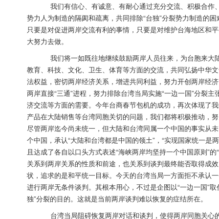
我们有信心、有诚意、有耐心通过充分交流、积极合作、相
势力人为制造的隔阂和疏离，共同排除“台独”分裂势力制造的
只要是对促进两岸交流有利的事情，只要是对维护台海地区和平
大努力去做。
我们将一如既往地继续鼓励两岸人员往来，为台胞来大陆
教育、科技、文化、卫生、体育等方面的交流，共同弘扬中华文
法权益，密切两岸经济关系，增进共同利益，努力开创两岸经济
两岸直接“三通”进程，努力排除台湾当局实施“一边一国”分裂主
济交流等方面的需要。今年台商春节包机的成功，再次体现了我
产品在大陆销售等台湾同胞关切的问题，我们都将积极推动，努
尽管两岸迄今尚未统一，但大陆和台湾同属一个中国的事实从未
个中国，承认“大陆和台湾都是中国的领土”，“实现国家统一是
且达成了各自以口头方式表述“海峡两岸均坚持一个中国原则”的
关系到两岸关系的性质和前途，也关系到谈判最终能否取得成效
状，追求的是和平统一目标。今天的台湾当局一方面拒不承认一个
进行两岸无条件谈判。其根本用心，不过是企图以“一边一国”
独”分裂的目的。这就是当前两岸谈判难以恢复的症结所在。
台湾当局阻碍恢复两岸对话和谈判，使得两岸同胞关心的