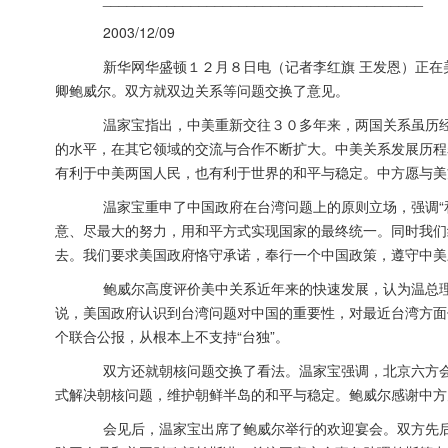
2003/12/09
新华网华盛顿１２月８日电（记者李红旗 王发恩）正在美
卿鲍威尔。双方就双边关系等问题交换了意见。
温家宝指出，中美重新交往３０多年来，两国关系虽历经
的水平，在其它领域的交流与合作不断扩大。中美关系发展历程
有利于中美两国人民，也有利于世界的和平与稳定。中方愿与美
温家宝重申了中国政府在台湾问题上的原则立场，强调“和
意、尽最大的努力，用和平方式实现国家的最终统一。同时我们
去。我们要求美国政府恪守承诺，奉行一个中国政策，遵守中美
鲍威尔高度评价美中关系近年来的快速发展，认为温总理
说，美国政府认识到台湾问题对中国的重要性，对最近台湾方面
个联合公报，从根本上不支持“台独”。
双方还就朝核问题交换了看法。温家宝强调，北京六方会
式解决朝核问题，维护朝鲜半岛的和平与稳定。鲍威尔感谢中方
会见后，温家宝出席了鲍威尔举行的欢迎宴会。双方先后