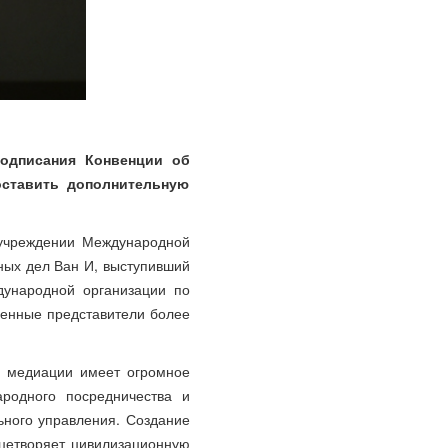
подписания Конвенции об
оставить дополнительную
 учреждении Международной
ных дел Ван И, выступивший
дународной организации по
ленные представители более
о медиации имеет огромное
родного посредничества и
ьного управления. Создание
цетворяет цивилизационную