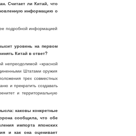
н. Считает ли Китай, что
бновленную информацию о
олее подробной информацией
высит уровень на первом
ринять Китай в ответ?
вой непреодолимой «красной
единенными Штатами оружия
положения трех совместных
аню и прекратить создавать
ренитет и территориальную
мысла: каковы конкретные
торона сообщила, что обе
ления импорта японских
ния и как она оценивает