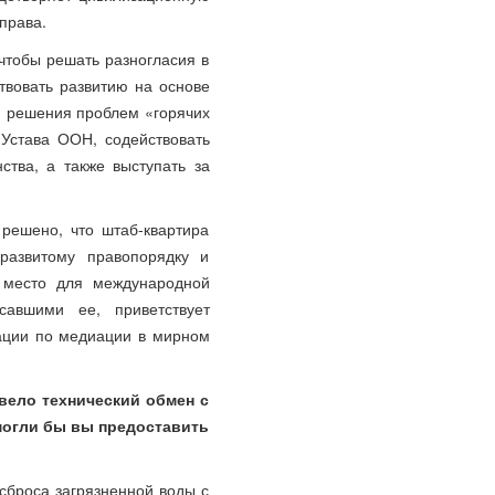
права.
 чтобы решать разногласия в
твовать развитию на основе
и решения проблем «горячих
 Устава ООН, содействовать
ства, а также выступать за
 решено, что штаб-квартира
развитому правопорядку и
е место для международной
савшими ее, приветствует
ации по медиации в мирном
овело технический обмен с
могли бы вы предоставить
сброса загрязненной воды с