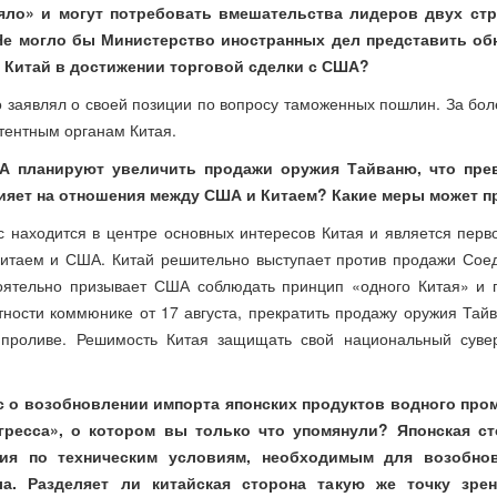
яло» и могут потребовать вмешательства лидеров двух стра
Не могло бы Министерство иностранных дел представить о
 Китай в достижении торговой сделки с США?
о заявлял о своей позиции по вопросу таможенных пошлин. За б
етентным органам Китая.
ША планируют увеличить продажи оружия Тайваню, что пре
влияет на отношения между США и Китаем? Какие меры может п
с находится в центре основных интересов Китая и является пер
Китаем и США. Китай решительно выступает против продажи Со
оятельно призывает США соблюдать принцип «одного Китая» и 
ности коммюнике от 17 августа, прекратить продажу оружия Тайв
 проливе. Решимость Китая защищать свой национальный суве
 о возобновлении импорта японских продуктов водного про
гресса», о котором вы только что упомянули? Японская с
ия по техническим условиям, необходимым для возобнов
а. Разделяет ли китайская сторона такую же точку зре