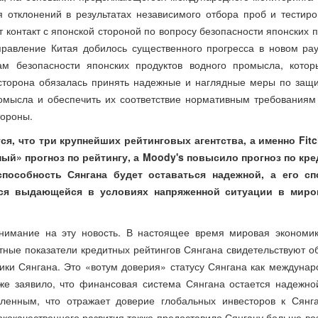
 отклонений в результатах независимого отбора проб и тестиро
 контакт с японской стороной по вопросу безопасности японских 
равление Китая добилось существенного прогресса в новом рау
ам безопасности японских продуктов водного промысла, кото
сторона обязалась принять надежные и наглядные меры по защи
ромысла и обеспечить их соответствие нормативным требованиям
тороны.
я, что три крупнейших рейтинговых агентства, а именно Fitc
ый» прогноз по рейтингу, а Moody's повысило прогноз по кре
пособность Сянгана будет оставаться надежной, а его сп
ься выдающейся в условиях напряженной ситуации в миро
нимание на эту новость. В настоящее время мировая экономик
ные показатели кредитных рейтингов Сянгана свидетельствуют об
ки Сянгана. Это «вотум доверия» статусу Сянгана как междунар
же заявило, что финансовая система Сянгана остается надежно
ленным, что отражает доверие глобальных инвесторов к Сянга
ококачественного развития также предоставило Сянгану больше во