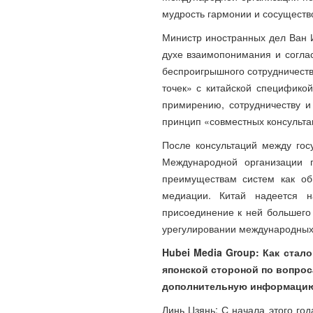
мудрость гармонии и сосуществ
Министр иностранных дел Ван И
духе взаимопонимания и соглас
беспроигрышного сотрудничеств
точек» с китайской спецификой
примирению, сотрудничеству и
принцип «совместных консультац
После консультаций между гос
Международной организации 
преимуществам систем как об
медиации. Китай надеется н
присоединение к ней большего
урегулировании международных
Hubei Media Group: Как стал
японской стороной по вопрос
дополнительную информацию
Линь Цзянь: С начала этого го