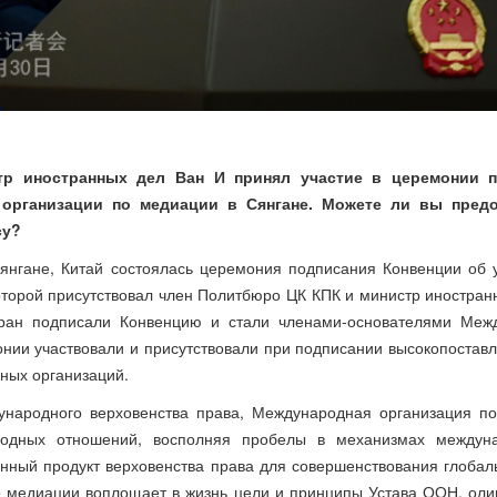
тр иностранных дел Ван И принял участие в церемонии 
организации по медиации в Сянгане. Можете ли вы пред
су?
Сянгане, Китай состоялась церемония подписания Конвенции об
оторой присутствовал член Политбюро ЦК КПК и министр иностран
тран подписали Конвенцию и стали членами-основателями Меж
онии участвовали и присутствовали при подписании высокопостав
дных организаций.
ународного верховенства права, Международная организация п
родных отношений, восполняя пробелы в механизмах междуна
нный продукт верховенства права для совершенствования глобал
 медиации воплощает в жизнь цели и принципы Устава ООН, оли