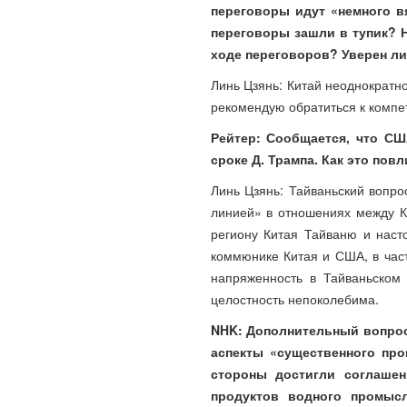
переговоры идут «немного в
переговоры зашли в тупик? 
ходе переговоров? Уверен ли
Линь Цзянь: Китай неоднократн
рекомендую обратиться к комп
Рейтер: Сообщается, что С
сроке Д. Трампа. Как это по
Линь Цзянь: Тайваньский вопро
линией» в отношениях между 
региону Китая Тайваню и наст
коммюнике Китая и США, в част
напряженность в Тайваньском
целостность непоколебима.
NHK: Дополнительный вопрос
аспекты «существенного про
стороны достигли соглашен
продуктов водного промысл