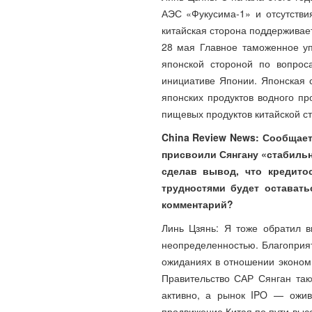
АЭС «Фукусима-1» и отсутствия
китайская сторона поддерживает
28 мая Главное таможенное уп
японской стороной по вопрос
инициативе Японии. Японская 
японских продуктов водного п
пищевых продуктов китайской с
China Review News: Сообщаетс
присвоили Сянгану «стабильн
сделав вывод, что кредитос
трудностями будет остават
комментарий?
Линь Цзянь: Я тоже обратил в
неопределенностью. Благоприят
ожиданиях в отношении экономи
Правительство САР Сянган так
активно, а рынок IPO — ожив
продвижение Китая по пути выс