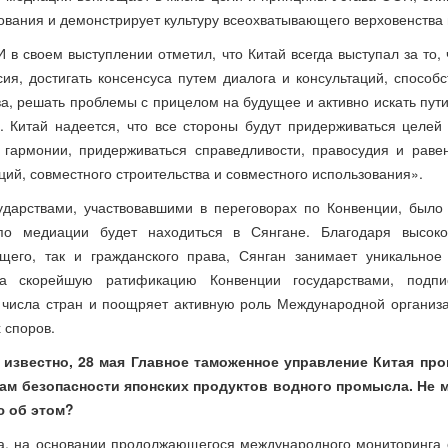
ования и демонстрирует культуру всеохватывающего верховенства 
 в своем выступлении отметил, что Китай всегда выступал за то,
ия, достигать консенсуса путем диалога и консультаций, способс
а, решать проблемы с прицелом на будущее и активно искать пут
. Китай надеется, что все стороны будут придерживаться целей
 гармонии, придерживаться справедливости, правосудия и равен
ий, совместного строительства и совместного использования».
ударствами, участвовавшими в переговорах по Конвенции, было
по медиации будет находиться в Сянгане. Благодаря высоко
щего, так и гражданского права, Сянган занимает уникально
а скорейшую ратификацию Конвенции государствами, подпи
 числа стран и поощряет активную роль Международной организ
 споров.
о известно, 28 мая Главное таможенное управление Китая пр
ам безопасности японских продуктов водного промысла. Не 
 об этом?
да, на основании продолжающегося международного мониторинга 