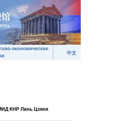
гово-экономические
中文
зи
 МИД КНР Линь Цзяня