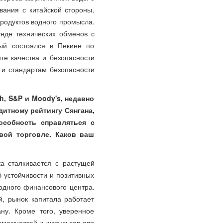
вания с китайской стороны,
продуктов водного промысла.
нде технических обменов с
рый состоялся в Пекине по
те качества и безопасности
 и стандартам безопасности
h, S&P и Moody's, недавно
дитному рейтингу Сянгана,
особность справляться с
вой торговле. Каков ваш
а сталкивается с растущей
 устойчивости и позитивных
одного финансового центра.
й, рынок капитала работает
ну. Кроме того, уверенное
зможностей и импульсов для