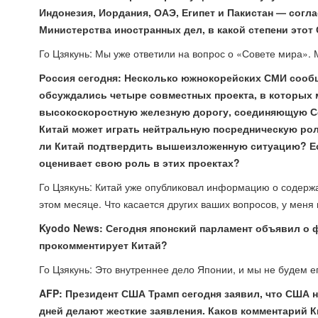
Индонезия, Иордания, ОАЭ, Египет и Пакистан — согл
Министерства иностранных дел, в какой степени этот
Го Цзякунь: Мы уже ответили на вопрос о «Совете мира». 
Россия сегодня: Несколько южнокорейских СМИ сообщ
обсуждались четыре совместных проекта, в которых 
высокоскоростную железную дорогу, соединяющую Сеу
Китай может играть нейтральную посредническую рол
ли Китай подтвердить вышеизложенную ситуацию? Ес
оценивает свою роль в этих проектах?
Го Цзякунь: Китай уже опубликовал информацию о содерж
этом месяце. Что касается других ваших вопросов, у мен
Kyodo News: Сегодня японский парламент объявил о 
прокомментирует Китай?
Го Цзякунь: Это внутреннее дело Японии, и мы не будем е
AFP: Президент США Трамп сегодня заявил, что США 
дней делают жесткие заявления. Каков комментарий 