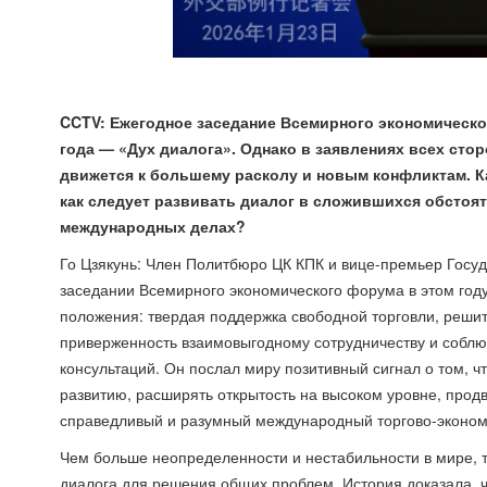
CCTV: Ежегодное заседание Всемирного экономическог
года — «Дух диалога». Однако в заявлениях всех сто
движется к большему расколу и новым конфликтам. Ка
как следует развивать диалог в сложившихся обстоя
международных делах?
Го Цзякунь: Член Политбюро ЦК КПК и вице-премьер Госуд
заседании Всемирного экономического форума в этом году
положения: твердая поддержка свободной торговли, реши
приверженность взаимовыгодному сотрудничеству и собл
консультаций. Он послал миру позитивный сигнал о том, 
развитию, расширять открытость на высоком уровне, прод
справедливый и разумный международный торгово-эконом
Чем больше неопределенности и нестабильности в мире, 
диалога для решения общих проблем. История доказала, 