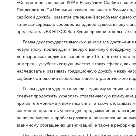
«Совместное заявление КНР и Республики Сербия о совме
Председатель Си Цзиньпин вручил президенту Вучичу орден
сербской дружбы, развитие отношений всеобъемлющего стр
китайско-сербского сообщества единой судьбы в новую эпо
председатель ВК НПКСК Ван Хунин провели отдельные вст
Главы двух государств высоко оценили все достижения 
новую эпоху, подтвердили твердую взаимную поддержку п
договорились продвигать сопряжение 15-го пятилетнего п
намерены углублять сотрудничество в таких сферах, как по
наследовать и развивать традиционную дружбу между нар
сербских отношений всеобъемлющего стратегического пар
Главы двух государств пришли к единому мнению, что
следует продолжать укреплять стратегическую коммуникац
против гегемонизма и политики силы, а также отстаивать
совместно прилагать усилия для продвижения реализации 
решение мировых проблем развития, реагирование на вы
взаимному обогащению цивилизаций, а также в реформир
Президент Вучич также посетит Шанхай и другие регио