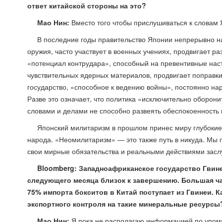
ответ китайской стороны на это?
Мао Нин:
Вместо того чтобы прислушиваться к словам 
В последние годы правительство Японии непрерывно н
оружия, часто участвует в военных учениях, продвигает р
«потенциал контрудара», способный на превентивные нас
чувствительных ядерных материалов, продвигает поправки
государство, «способное к ведению войны», постоянно на
Разве это означает, что политика «исключительно оборо
словами и делами не способно развеять обеспокоенность
Японский милитаризм в прошлом принес миру глубокие 
народа. «Неомилитаризм» — это также путь в никуда. Мы 
свои мирные обязательства и реальными действиями засл
Bloomberg: Западноафриканское государство Гвине
следующего месяца близок к завершению. Большая час
75% импорта бокситов в Китай поступает из Гвинеи. 
экспортного контроля на такие минеральные ресурсы
Мао Нин:
Я пока не располагаю информацией по упомя