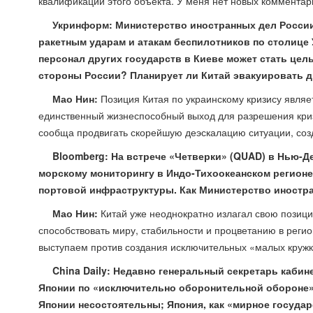
квалификации этого объекта. У меня нет новых комментар
Укринформ: Министерство иностранных дел России
ракетным ударам и атакам беспилотников по столице 
персонал других государств в Киеве может стать цел
стороны России? Планирует ли Китай эвакуировать д
Мао Нин:
Позиция Китая по украинскому кризису являе
единственный жизнеспособный выход для разрешения криз
сообща продвигать скорейшую деэскалацию ситуации, созд
Bloomberg: На встрече «Четверки» (QUAD) в Нью-Д
морскому мониторингу в Индо-Тихоокеанском регионе
портовой инфраструктуры. Как Министерство иностра
Мао Нин:
Китай уже неоднократно излагал свою позиц
способствовать миру, стабильности и процветанию в регио
выступаем против создания исключительных «малых кружко
China Daily: Недавно генеральный секретарь кабин
Японии по «исключительно оборонительной обороне» 
Японии несостоятельны; Япония, как «мирное государ