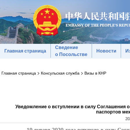
Сведение
Главная страница
Новости
И
о Посольстве
>
>
Главная страница
Консульская служба
Визы в КНР
Уведомление о вступлении в силу Соглашения 
паспортов ме
20
19 января 2020 года вступило в силу Сог