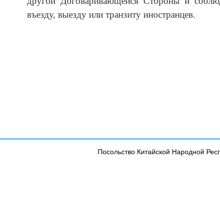
другой Договаривающейся Стороны и соблюд
въезду, выезду или транзиту иностранцев.
1
Посольство Китайской Народной Рес