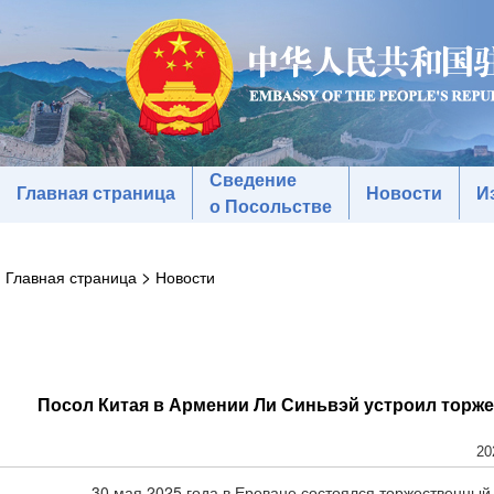
Сведение
Главная страница
Новости
И
о Посольстве
>
Главная страница
Новости
Посол Китая в Армении Ли Синьвэй устроил торж
20
30 мая 2025 года в Ереване состоялся торжественн