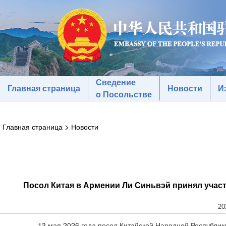
Сведение
Главная страница
Новости
И
о Посольстве
>
Главная страница
Новости
Посол Китая в Армении Ли Синьвэй принял участ
20
13 мая 2026 года посол Китайской Народной Республик