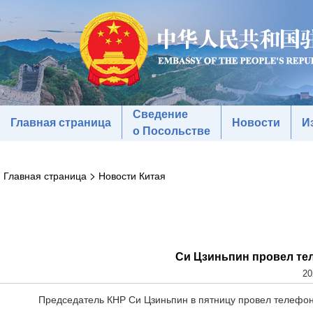
Сведение
Главная страница
Новости
И
о Посольстве
>
Главная страница
Новости Китая
Си Цзиньпин провел те
20
Председатель КНР Си Цзиньпин в пятницу провел телефо