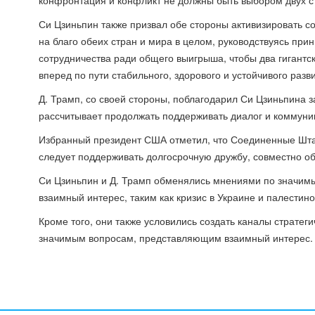
конфронтация и конфликт не должны быть выбором двух ст
Си Цзиньпин также призвал обе стороны активизировать с
на благо обеих стран и мира в целом, руководствуясь пр
сотрудничества ради общего выигрыша, чтобы два гигантс
вперед по пути стабильного, здорового и устойчивого разв
Д. Трамп, со своей стороны, поблагодарил Си Цзиньпина з
рассчитывает продолжать поддерживать диалог и коммуни
Избранный президент США отметил, что Соединенные Шта
следует поддерживать долгосрочную дружбу, совместно об
Си Цзиньпин и Д. Трамп обменялись мнениями по значи
взаимный интерес, таким как кризис в Украине и палестин
Кроме того, они также условились создать каналы стратег
значимым вопросам, представляющим взаимный интерес.