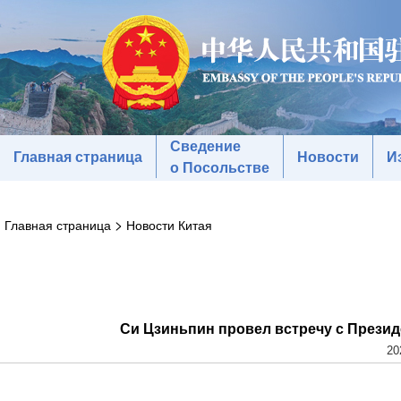
Сведение
Главная страница
Новости
И
о Посольстве
>
Главная страница
Новости Китая
Си Цзиньпин провел встречу с През
20