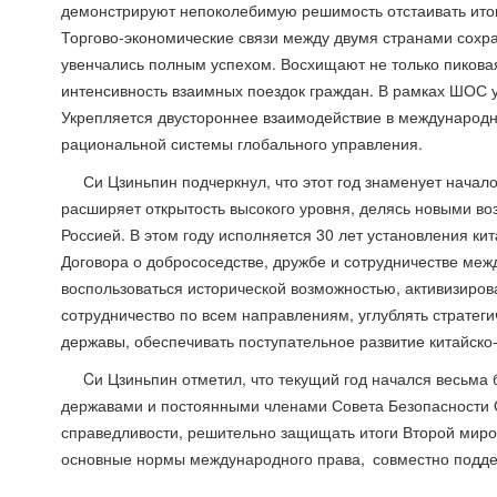
демонстрируют непоколебимую решимость отстаивать ито
Торгово-экономические связи между двумя странами сохра
увенчались полным успехом. Восхищают не только пиковая
интенсивность взаимных поездок граждан. В рамках ШОС 
Укрепляется двустороннее взаимодействие в международ
рациональной системы глобального управления.
Си Цзиньпин подчеркнул, что этот год знаменует нача
расширяет открытость высокого уровня, делясь новыми во
Россией. В этом году исполняется 30 лет установления кит
Договора о добрососедстве, дружбе и сотрудничестве ме
воспользоваться исторической возможностью, активизиров
сотрудничество по всем направлениям, углублять стратег
державы, обеспечивать поступательное развитие китайско
Cи Цзиньпин отметил, что текущий год начался весьма 
державами и постоянными членами Совета Безопасности 
справедливости, решительно защищать итоги Второй миро
основные нормы международного права, совместно поддер