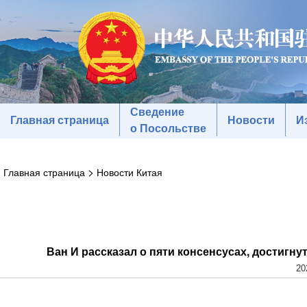
Сведение
Главная страница
Новости
И
о Посольстве
>
Главная страница
Новости Китая
Ван И рассказал о пяти консенсусах, достигн
20