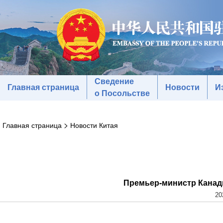
Сведение
Главная страница
Новости
И
о Посольстве
>
Главная страница
Новости Китая
Премьер-министр Канады
20