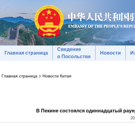
Сведение
Главная страница
Новости
И
о Посольстве
>
Главная страница
Новости Китая
В Пекине состоялся одиннадцатый раунд
20