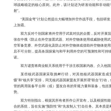
球战略稳定的核心原则。此外，该计划还为研发动能和非动能
射”。
“美国金穹”计划公然提出大幅增加外空作战手段，包括研
上加霜。
双方反对个别国家将外空用于武装对抗的企图，反对开展旨
张在中俄《防止在外空放置武器、对外空物体使用或威胁使用武
空军备竞赛、外空武器化及防止对外空物体或借助外空物体使用
且不可分割，提高各国探索与和平利用外空的可预测性和可持续
诺。
双方谴责将商业航天系统用于干涉主权国家内政、介入他国
某些核武器国家采取挑衅行径，对其他核武器国家造成
慑”和“核共享”安排，同无核武器国家盟友开展所谓“联合”行
管的两用装备平台和（或）盟友自有的常规力量和装备，包括
势。
双方特别指出，根据其所有者所作公开宣布，以及根据性能
合的系统，旨在实施“预防性”和“先发制人”打击任务。其本质