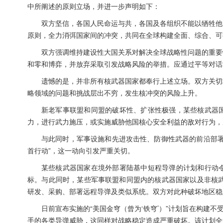
中所阐述的原则立场，并进一步声明如下：
双方坚信，各国人民命运与共，各国及各组织不能以牺牲他
原则，全力消弭国家间的冲突，共同在全球构建全面、综合、可
双方强调维持建设性大国关系对解决全球战略性问题的重要
和零和博弈，并放弃采取引发战略风险的举措。应通过平等对话
遗憾的是，并非所有核武器国家都奉行上述立场。双方关切
略领域的问题和挑战层出不穷，发生核冲突的风险上升。
新老军事联盟和同盟的破坏性、扩张性极强，某些核武器
力，进行武力施压，或实施威胁他国核心安全利益的敌对行为，
与此同时，军事设施和先进攻击性、防御性武器的前沿部署
首行动”，这一动向引发严重关切。
某些核武器国家在境外部署陆基中短程导弹的计划和行动
标。与此同时，某些军事联盟和同盟内的核武器国家以及非核武器
研发、采购、部署远程导弹及类似系统。双方对此种破坏地区稳
日前宣布实施的“美国金穹（曾为‘铁穹’）”计划旨在构建
手的各类导弹威胁，这同样对战略稳定造成严重破坏。该计划全