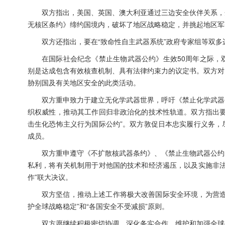
双方指出，美国、英国、澳大利亚通过三边安全伙伴关系，
无核区条约》缔约国境内，破坏了地区战略稳定，并挑起地区军
双方还指出，要在“致命性自主武器系统”政府专家组等双
在国际社会纪念《禁止生物武器公约》生效50周年之际，
别是达成包含有效核查机制、具有法律约束力的议定书。双方对
胁别国及有关地区安全的此类活动。
双方重申致力于建立无化学武器世界，呼吁《禁止化学武器
织权威性，推动其工作回归非政治化的技术性轨道。双方指出要
击生化恐怖主义行为国际公约”。双方敦促日本忠实履行义务，
成员。
双方重申遵守《不扩散核武器条约》、《禁止生物武器公约
私利，将有关机制用于对他国的技术和经济遏压，以及实施非法
作”联大决议。
双方坚信，推动上述工作将极大改善国际安全环境，为营造
护全球战略稳定”和“各国安全不受减损”原则。
双方愿继续积极密切协调，深化务实合作，维护和加强全球