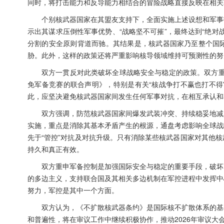
同时，将打击能力和反导能力相结合的冒险战略直接反映在相关
个别核武器国家在其盟友支持下，全面实施上述设想和军事
示出其谋求压倒性军事优势、“战略坚不可摧”，最终达到“绝
分割的安全原则背道而驰。其结果是，核武器国家乃至整个国
胁。此外，这样的政策还将严重影响核导领域维持可预测性的努
双方一贯反对此类破坏全球战略安全与稳定的政策。双方重
免军备竞赛的联合声明》，特别是有关“核战争打不赢也打不得
此，应坚决避免核武器国家间发生任何军事对抗，在相互承认和
双方强调，防范核武器国家间爆发武装冲突、持续稳妥地减
实施，重点是消除其基本矛盾产生的根源，通盘考虑影响全球战
先于“管控”对抗及对抗升级。只有消除某些核武器国家对其他
持久和真正有效。
双方重申军备控制是加强国际安全与稳定的重要手段，破坏
的多边主义，支持联合国及其相关多边机制在军控进程中发挥中
努力，军控是其中一个方面。
双方认为，《不扩散核武器条约》是国际核不扩散体系的基
和普遍性，将在审议工作中继续积极协作，推动2026年审议