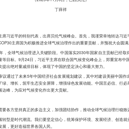
丁薛祥
主席习近平的特别代表，出席贝伦气候峰会。首先，我谨荣幸地转达习近
COP30主席国为积极推进全球气候治理作出的重要贡献，并预祝大会圆满
周年，全球气候治理进入关键阶段。中国落实2030年国家自主贡献已经取
等目标。9月24日，习近平主席在联合国气候变化峰会上，郑重宣布中国
次提出绝对量减排目标，体现了中国的坚定决心和最大努力。
审议通过了未来5年中国经济社会发展规划建议，其中对建设美丽中国作
扩绿、增长，筑牢生态安全屏障，增强绿色发展动能。中国言必信、行必
碳达峰，为应对气候变化作出更大贡献。
需要各方坚持真正的多边主义，加强团结协作，推动全球气候治理行稳致
碳转型是时代潮流。我们要坚定信心，统筹保护环境、发展经济、创造就
发展，更好造福世界各国人民。