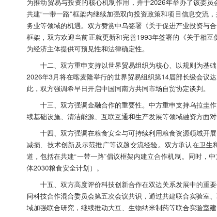
为推动贸易与投资的核心机制作用，并于2026年举办了该委
共建“一带一路”框架内继续加强双向投资政策和项目信息交流
务业等领域的机遇。双方赞赏中乌签署《关于促进产业投资与合
框架，双方欢迎当前正就更新和完善1993年签署的《关于相
为经济主体提供可预见性和法律确定性。
十二、双方重申支持以世界贸易组织为核心、以规则为基础
2026年3月将在喀麦隆举行的世界贸易组织第14届部长级会
此，双方强调希早日开启中国同南方共同市场自贸协定谈判。
十三、双方强调金融合作的重要性。中方重申支持乌拉圭作
续基础设施、清洁能源、互联互通和生产发展等领域融资方面对
十四、双方强调在粮食安全与可持续利用粮食资源领域开展
减损、技术创新及示范推广等议题交流经验。双方承认在卫生
道，包括在共建“一带一路”倡议框架内建立合作机制。同时，
体2030粮食安全计划）。
十五、双方高度评价科技创新合作在双边关系发展中的重要
间科技合作混合委员会第五次会议共识，通过共建联合实验室、
域加强联合研究，继续推动大豆、生物纳米制药等联合实验室建