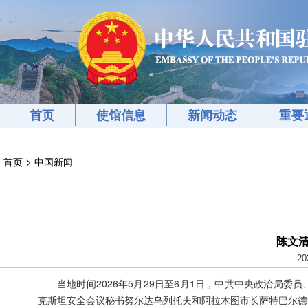
首页
使馆信息
新闻动态
重要
>
首页
中国新闻
陈文
20
当地时间2026年5月29日至6月1日，中共中央政治局
克斯坦安全会议秘书努尔达乌列托夫和阿拉木图市长萨特巴尔德