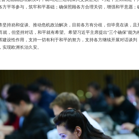
各方平等参与，筑牢和平基础；确保照顾各方合理关切，增强和平意愿；
终坚持劝和促谈、推动危机政治解决，目前各方有分歧，但毕竟在谈，且
而就，但坚持对话，和平就有希望。希望习近平主席提出“三个确保”能为
挥建设性作用，支持一切有利于和平的努力，支持各方继续开展对话谈判
，实现欧洲长治久安。