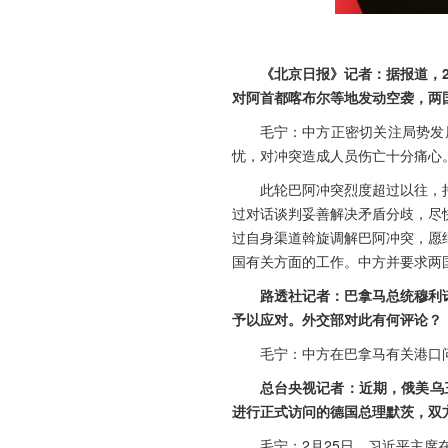
《北京日报》记者：据报道，
对阿首都喀布尔等地发动空袭，两
毛宁：中方正密切关注局势发
忧，对冲突造成人员伤亡十分痛心
此轮巴阿冲突烈度超过以往，
过对话谈判妥善解决矛盾分歧，尽
过自身渠道斡旋调解巴阿冲突，愿
国有关方面的工作。中方并要求两
路透社记者：巴拿马总统穆利
予以应对。外交部对此有何评论？
毛宁：中方在巴拿马有关港口
总台央视记者：近期，俄美乌
进行正式访问的德国总理默茨，双
毛宁：2月25日，习近平主