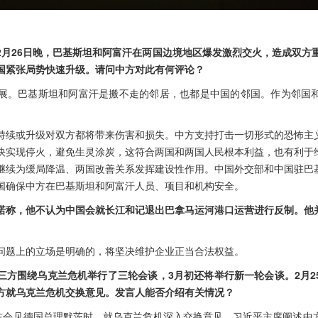
2月26日晚，巴基斯坦和阿富汗在两国边境地区爆发激烈交火，造成双方重
国紧张局势快速升级。请问中方对此有何评论？
展。巴基斯坦和阿富汗是搬不走的邻居，也都是中国的邻国。作为邻国
。
持续或升级对双方都将带来伤害和损失。中方支持打击一切形式的恐怖主
快实现停火，避免生灵涂炭，这符合两国和两国人民根本利益，也有利于
继续为缓局降温、两国改善关系发挥建设性作用。中国外交部和中国驻巴
国确保中方在巴基斯坦和阿富汗人员、项目和机构安全。
诺称，他不认为中国会就长江和记退出巴拿马运河港口运营进行反制。他
问题上的立场是明确的，将坚决维护企业正当合法权益。
三方围绕乌克兰危机举行了三轮会谈，3月初还将举行新一轮会谈。2月2
方就乌克兰危机交换意见。发言人能否介绍有关情况？
席在会见德国总理默茨时，就乌克兰危机深入交换意见。习近平主席阐述中