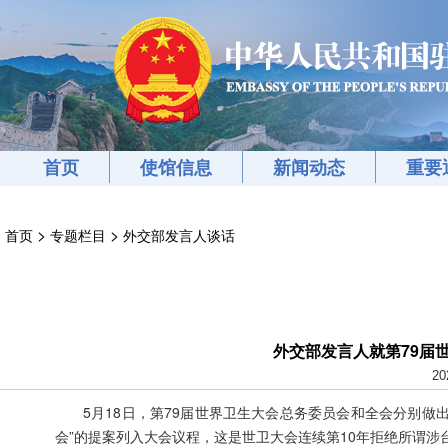
首页
使馆信息
新闻动态
重要
>
>
首页
专题栏目
外交部发言人谈话
外交部发言人就第79届
20
5月18日，第79届世界卫生大会总务委员会和全会分别
会”的提案列入大会议程，这是世卫大会连续第10年拒绝所谓涉