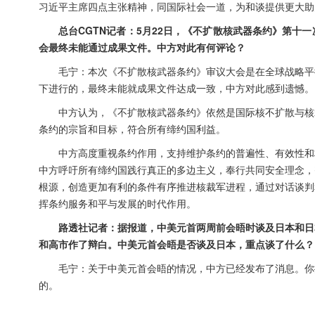
习近平主席四点主张精神，同国际社会一道，为和谈提供更大助
总台CGTN记者：5月22日，《不扩散核武器条约》第
会最终未能通过成果文件。中方对此有何评论？
毛宁：本次《不扩散核武器条约》审议大会是在全球战略平
下进行的，最终未能就成果文件达成一致，中方对此感到遗憾。
中方认为，《不扩散核武器条约》依然是国际核不扩散与核
条约的宗旨和目标，符合所有缔约国利益。
中方高度重视条约作用，支持维护条约的普遍性、有效性和
中方呼吁所有缔约国践行真正的多边主义，奉行共同安全理念，
根源，创造更加有利的条件有序推进核裁军进程，通过对话谈判
挥条约服务和平与发展的时代作用。
路透社记者：据报道，中美元首两周前会晤时谈及日本和日
和高市作了辩白。中美元首会晤是否谈及日本，重点谈了什么？
毛宁：关于中美元首会晤的情况，中方已经发布了消息。你
的。