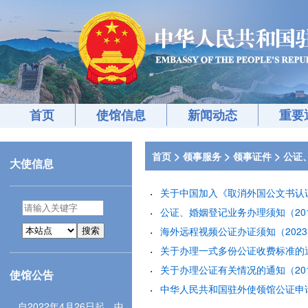
首页
使馆信息
新闻动态
重要
>
>
>
首页
领事服务
领事证件
公证
大使信息
关于中国加入《取消外国公文书认证要
公证、婚姻登记业务办理须知（2018
海外远程视频公证办证须知（2023-0
搜索
关于办理一式多份公证收费标准的通知（
关于办理公证有关情况的通知（2018
使馆公告
中华人民共和国驻外使领馆公证申请表（
自2022年4月26日起，中